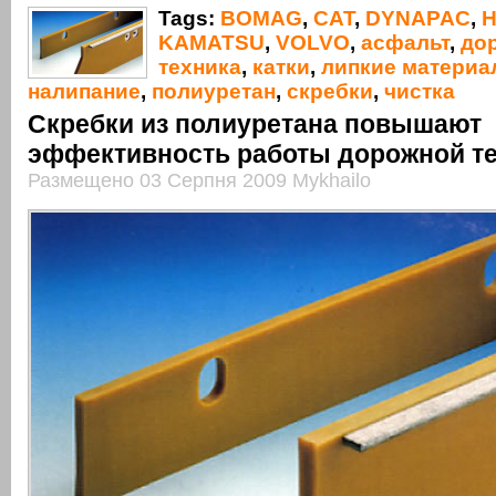
Tags:
BOMAG
,
CAT
,
DYNAPAC
,
KAMATSU
,
VOLVO
,
асфальт
,
до
техника
,
катки
,
липкие матери
налипание
,
полиуретан
,
скребки
,
чистка
Скребки из полиуретана повышают
эффективность работы дорожной т
Размещено 03 Серпня 2009 Mykhailo