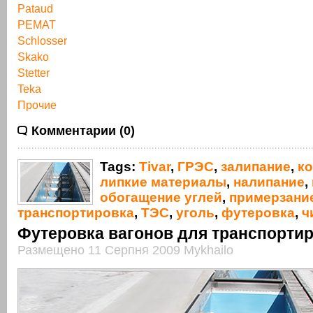
Pataud
PEMAT
Schlosser
Skako
Stetter
Teka
Прочие
Комментарии (0)
Tags:
Tivar
,
ГРЭС
,
залипание
,
к
липкие материалы
,
налипание
,
обогащение углей
,
примерзани
транспортировка
,
ТЭС
,
уголь
,
футеровка
,
ч
Футеровка вагонов для транспортир
Размещено 11 Серпня 2009 Mykhailo