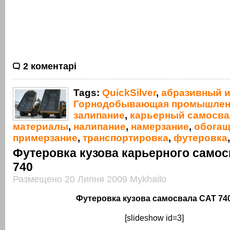
2 коментарі
Tags:
QuickSilver
,
абразивный и
Горнодобывающая промышлен
залипание
,
карьерный самосва
материалы
,
налипание
,
намерзание
,
обогащ
примерзание
,
транспортировка
,
футеровка
Футеровка кузова карьерного само
740
Размещено 20 Липня 2009 Mykhailo
Футеровка кузова самосвала CAT 74
[slideshow id=3]