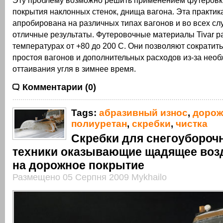
Эту проблему возможно решить применением футеровки
покрытия наклонных стенок, днища вагона. Эта практик
апробирована на различных типах вагонов и во всех сл
отличные результаты. Футеровочные материалы Tivar р
температурах от +80 до 200 С. Они позволяют сократит
простоя вагонов и дополнительных расходов из-за нео
оттаивания угля в зимнее время.
Комментарии (0)
Tags:
абразивный износ
,
дорож
полиуретан
,
скребки
,
чистка
Скребки для снегоубороч
техники оказывающие щадящее воз
на дорожное покрытие
Размещено 05 Серпня 2009 Mykhailo