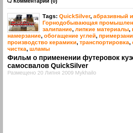
Комментарии (0)
Tags:
QuickSilver
,
абразивный и
Горнодобывающая промышлен
залипание
,
липкие материалы
,
намерзание
,
обогащение углей
,
примерзани
производство керамики
,
транспортировка
,
чистка
,
шламы
Фильм о применении футеровок куз
самосвалов QuickSilver
Размещено 20 Липня 2009 Mykhailo