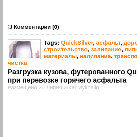
Комментарии (0)
Tags:
QuickSilver
,
асфальт
,
дор
строительство
,
залипание
,
лип
материалы
,
налипание
,
трансп
чистка
Разгрузка кузова, футерованного Qui
при перевозке горячего асфальта
Размещено 20 Липня 2009 Mykhailo