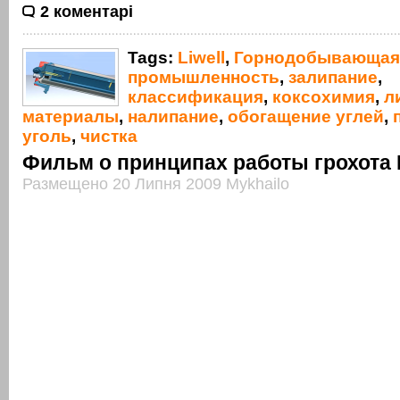
2 коментарі
Tags:
Liwell
,
Горнодобывающая
промышленность
,
залипание
,
классификация
,
коксохимия
,
л
материалы
,
налипание
,
обогащение углей
,
уголь
,
чистка
Фильм о принципах работы грохота L
Размещено 20 Липня 2009 Mykhailo