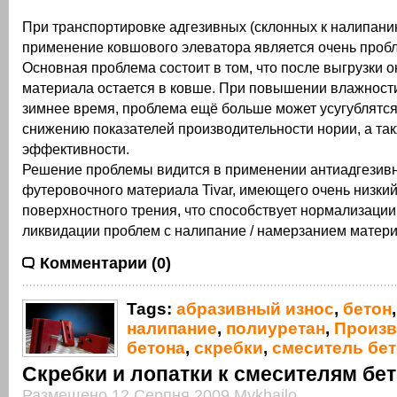
При транспортировке адгезивных (склонных к налипан
применение ковшового элеватора является очень проб
Основная проблема состоит в том, что после выгрузки 
материала остается в ковше. При повышении влажности
зимнее время, проблема ещё больше может усугублятся.
снижению показателей производительности нории, а так
эффективности.
Решение проблемы видится в применении антиадгезив
футеровочного материала Tivar, имеющего очень низки
поверхностного трения, что способствует нормализации
ликвидации проблем с налипание / намерзанием матери
Комментарии (0)
Tags:
абразивный износ
,
бетон
налипание
,
полиуретан
,
Произв
бетона
,
скребки
,
смеситель бе
Скребки и лопатки к смесителям бе
Размещено 12 Серпня 2009 Mykhailo