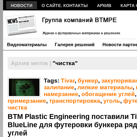
НОВОСТИ
О САЙТЕ. КОНТАКТЫ
АРХИВ
КАРТА 
Видеоматериалы
Галерея решений
Новости партн
Архив меток |
"чистка"
Tags:
Tivar
,
бункер
,
закупорива
залипание
,
липкие материалы
,
намерзание
,
обогащение углей
,
примерзание
,
транспортировка
,
уголь
,
фут
чистка
BTM Plastic Engineering поставили Ti
BlueLine для футеровки бункера ря
углей