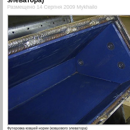
элеватора)
Размещено 14 Серпня 2009 Mykhailo
Футеровка ковшей нории (ковшового элеватора)