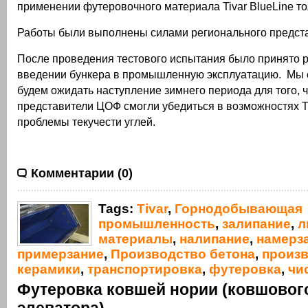
применении футеровочного материала Tivar BlueLine т
Работы были выполнены силами регионального предста
После проведения тестового испытания было принято 
введении бункера в промышленную эксплуатацию. Мы 
будем ожидать наступление зимнего периода для того, 
представители ЦОФ смогли убедиться в возможностях T
проблемы текучести углей.
Комментарии (0)
Tags:
Tivar
,
Горнодобывающая
промышленность
,
залипание
,
л
материалы
,
налипание
,
намерз
примерзание
,
Производство бетона
,
произ
керамики
,
транспортировка
,
футеровка
,
чи
Футеровка ковшей нории (ковшовог