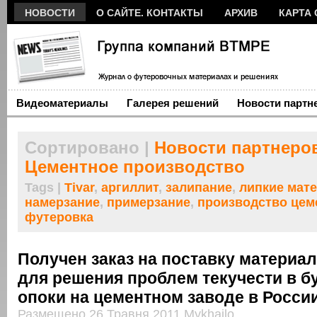
НОВОСТИ
О САЙТЕ. КОНТАКТЫ
АРХИВ
КАРТА 
Видеоматериалы
Галерея решений
Новости партн
Сортировано |
Новости партнеро
Цементное производство
Tags |
Tivar
,
аргиллит
,
залипание
,
липкие мат
намерзание
,
примерзание
,
производство цем
футеровка
Получен заказ на поставку материал
для решения проблем текучести в б
опоки на цементном заводе в Росси
Размещено 26 Травня 2011 Mykhailo