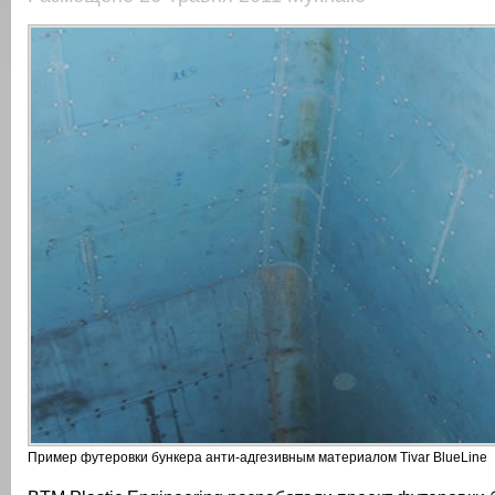
Пример футеровки бункера анти-адгезивным материалом Tivar BlueLine