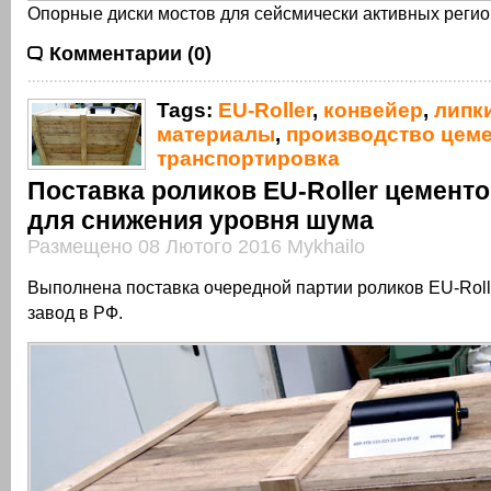
Опорные диски мостов для сейсмически активных реги
Комментарии (0)
Tags:
EU-Roller
,
конвейер
,
липк
материалы
,
производство цеме
транспортировка
Поставка роликов EU-Roller цемент
для снижения уровня шума
Размещено 08 Лютого 2016 Mykhailo
Выполнена поставка очередной партии роликов EU-Roll
завод в РФ.