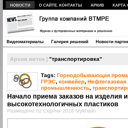
НОВОСТИ
О САЙТЕ. КОНТАКТЫ
АРХИВ
КАРТА 
Видеоматериалы
Галерея решений
Новости партн
Архив меток |
"транспортировка"
Tags:
Горнодобывающая пром
ГРЭС
,
конвейер
,
Нефтегазовая
промышленность
,
транспортир
Начало приема заказов на изделия и
высокотехнологичных пластиков
Размещено 02 Серпня 2016 Mykhailo