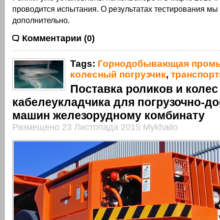
проводится испытания. О результатах тестирования м
дополнительно.
Комментарии (0)
Tags:
Горнодобывающая пром
колесный погрузчик
,
транспор
Поставка роликов и колес
кабелеукладчика для погрузочно-д
машин железорудному комбинату
Размещено 23 Листопада 2015 Mykhailo