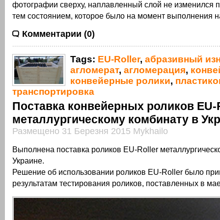
фотографии сверху, наплавленный слой не изменился 
тем состоянием, которое было на момент выполнения н
Комментарии (0)
Tags:
EU-Roller
,
абразивный из
агломерат
,
агломерация
,
конве
конвейерные ролики
,
пластико
транспортировка
Поставка конвейерных роликов EU-R
металлургическому комбинату в Ук
Размещено 31 Березня 2015 Mykhailo
Выполнена поставка роликов EU-Roller металлургическ
Украине.
Решение об использовании роликов EU-Roller было при
результатам тестирования роликов, поставленных в мае