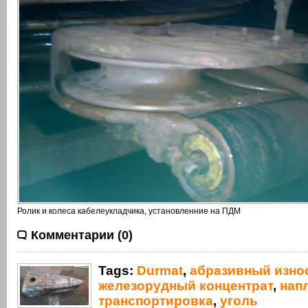
Ролик и колеса кабелеукладчика, установленние на ПДМ
Комментарии (0)
Tags:
Durmat
,
абразивный изно
железорудный концентрат
,
нап
транспортировка
,
уголь