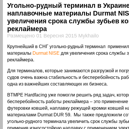
Угольно-рудный терминал в Украин
наплавочные материалы Durmat NIS
увеличения срока службы зубьев к
реклаймера
Размещено 01 Вересня 2015 Mykhailo
Крупнейший в СНГ угольно-рудный терминал примени
материалы
Durmat NISE
для увеличения срока службы 
реклаймера.
Для терминалов, которые занимаются разгрузкой и погр
судов очень важна стабильность и бесперебойность раб
одна из важнейших составляющих их бизнеса.
BTMPE Hardfacing уже помогли решить ряд задач, кото
бесперебойность работы реклаймера – это применение
футеровки ковшей, наплавку режущей кромки ковшей 
материалами Durmat DUR 59. Мы также предложили со
угольно-рудного терминала увеличить срок службы зубь
применив износостойкую наплавку с применением эле