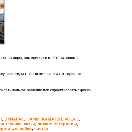
новных дорог, посадочных и взлётных полос в
ствующие виды техники не зависимо от варианта
ь оптимальное решение или спроектировать скребки
T
,
DYNAPAC
,
HAMМ
,
KAMATSU
,
VOLVO
,
ая техника
,
катки
,
липкие материалы
,
уретан
,
скребки
,
чистка