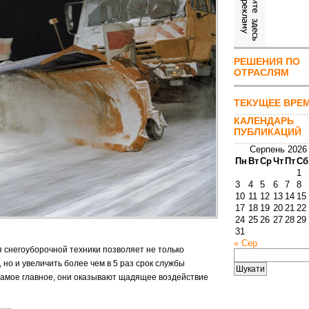
РЕШЕНИЯ ПО
ОТРАСЛЯМ
ТЕКУЩЕЕ ВРЕ
КАЛЕНДАРЬ
ПУБЛИКАЦИЙ
Серпень 2026
Пн
Вт
Ср
Чт
Пт
Сб
1
3
4
5
6
7
8
10
11
12
13
14
15
17
18
19
20
21
22
24
25
26
27
28
29
31
« Сер
 снегоуборочной техники позволяет не только
Пошук:
но и увеличить более чем в 5 раз срок службы
 самое главное, они оказывают щадящее воздействие