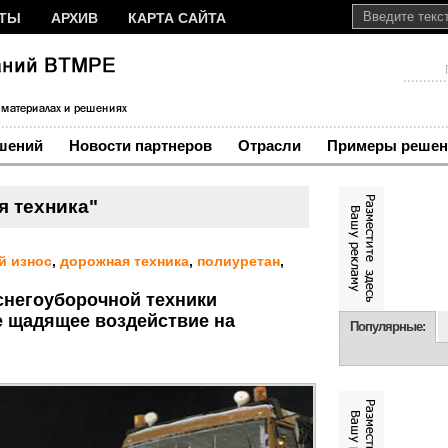
КТЫ
АРХИВ
КАРТА САЙТА
шений
Новости партнеров
Отрасли
Примеры решен
 техника"
й износ
,
дорожная техника
,
полиуретан
,
снегоуборочной техники
 щадящее воздействие на
Популярные: