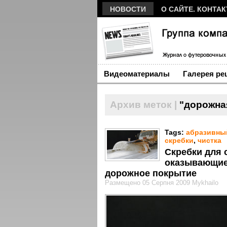
НОВОСТИ
О САЙТЕ. КОНТА
Видеоматериалы
Галерея ре
Архив меток |
"дорожная
Tags:
абразивны
скребки
,
чистка
Скребки для 
оказывающие
дорожное покрытие
Размещено 05 Серпня 2009 Mykhailo