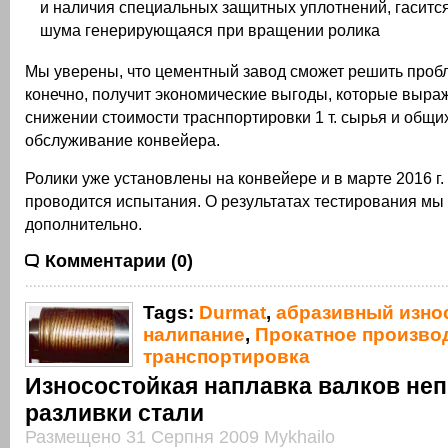
и наличия специальных защитных уплотнений, гаситс
шума генерирующаяся при вращении ролика
Мы уверены, что цементный завод сможет решить пробл
конечно, получит экономические выгоды, которые выра
снижении стоимости траснпортировки 1 т. сырья и общих
обслуживание конвейера.
Ролики уже установлены на конвейере и в марте 2016 г.
проводится испытания. О результатах тестирования м
дополнительно.
Комментарии (0)
Tags:
Durmat
,
абразивный изно
налипание
,
Прокатное произво
транспортировка
Износостойкая наплавка валков не
разливки стали
Размещено 31 Серпня 2009 Mykhailo