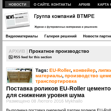
НОВОСТИ
О САЙТЕ. КОНТАКТЫ
АРХИВ
КАРТА 
Видеоматериалы
Галерея решений
Новости партн
АРХИВ |
Прокатное производство
RSS feed for this section
Tags:
EU-Roller
,
конвейер
,
липк
материалы
,
производство цеме
транспортировка
Поставка роликов EU-Roller цемент
для снижения уровня шума
Размещено 08 Лютого 2016 Mykhailo
Выполнена поставка очередной партии роликов EU-Roll