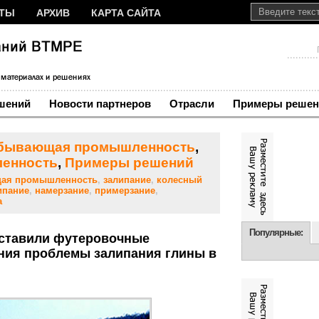
КТЫ
АРХИВ
КАРТА САЙТА
шений
Новости партнеров
Отрасли
Примеры решен
бывающая промышленность
,
ленность
,
Примеры решений
ая промышленность
,
залипание
,
колесный
ипание
,
намерзание
,
примерзание
,
а
Популярные:
поставили футеровочные
ения проблемы залипания глины в