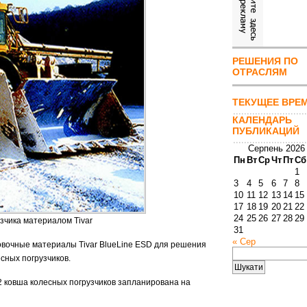
РЕШЕНИЯ ПО
ОТРАСЛЯМ
ТЕКУЩЕЕ ВРЕ
КАЛЕНДАРЬ
ПУБЛИКАЦИЙ
Серпень 2026
Пн
Вт
Ср
Чт
Пт
Сб
1
3
4
5
6
7
8
10
11
12
13
14
15
17
18
19
20
21
22
24
25
26
27
28
29
зчика материалом Tivar
31
« Сер
ровочные материалы Tivar BlueLine ESD для решения
Пошук:
сных погрузчиков.
 ковша колесных погрузчиков запланирована на