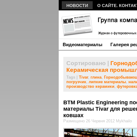
НОВОСТИ
О САЙТЕ. КОНТА
Видеоматериалы
Галерея ре
Сортировано |
Горнодо
Керамическая промыш
Tags |
Tivar
,
глина
,
Горнодобывающ
погрузчик
,
липкие материалы
,
нал
производство керамики
,
футеровк
BTM Plastic Engineering 
материалы Tivar для реш
ковшах
Размещено 26 Червня 2012 Mykhailo