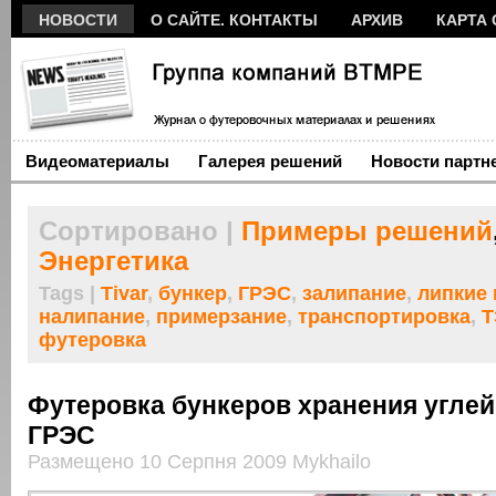
НОВОСТИ
О САЙТЕ. КОНТАКТЫ
АРХИВ
КАРТА 
Видеоматериалы
Галерея решений
Новости партн
Сортировано |
Примеры решений
Энергетика
Tags |
Tivar
,
бункер
,
ГРЭС
,
залипание
,
липкие
налипание
,
примерзание
,
транспортировка
,
Т
футеровка
Футеровка бункеров хранения углей 
ГРЭС
Размещено 10 Серпня 2009 Mykhailo