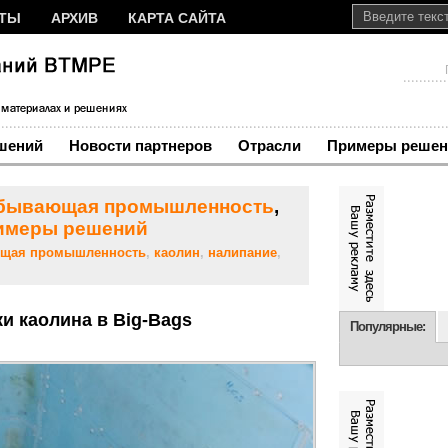
КТЫ
АРХИВ
КАРТА САЙТА
шений
Новости партнеров
Отрасли
Примеры решен
бывающая промышленность
,
имеры решений
щая промышленность
,
каолин
,
налипание
,
и каолина в Big-Bags
Популярные: