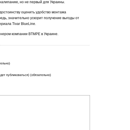
налипанию, но не первый для Украины.
достоинству оценить удобство монтажа
редь, значительно ускорит получение выгоды от
риала Tivar BlueLine.
нером компании BTMPE в Украине.
тельно)
будет публиковаться) (обязательно)