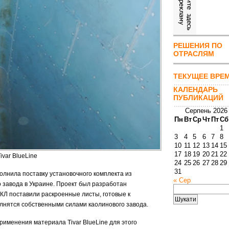
РЕШЕНИЯ ПО
ОТРАСЛЯМ
ТЕКУЩЕЕ ВРЕ
КАЛЕНДАРЬ
ПУБЛИКАЦИЙ
Серпень 2026
Пн
Вт
Ср
Чт
Пт
Сб
1
3
4
5
6
7
8
10
11
12
13
14
15
17
18
19
20
21
22
var BlueLine
24
25
26
27
28
29
31
лнила поставку установочного комплекта из
« Сер
о завода в Украине. Проект был разработан
Пошук:
КЛ поставили раскроенные листы, готовые к
лнятся собственными силами каолинового завода.
рименения материала Tivar BlueLine для этого