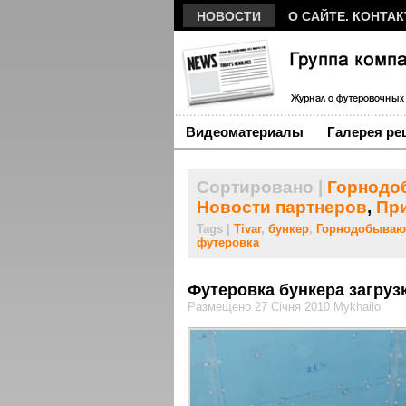
НОВОСТИ
О САЙТЕ. КОНТА
Видеоматериалы
Галерея ре
Сортировано |
Горнодо
Новости партнеров
,
Пр
Tags |
Tivar
,
бункер
,
Горнодобываю
футеровка
Футеровка бункера загрузк
Размещено 27 Січня 2010 Mykhailo