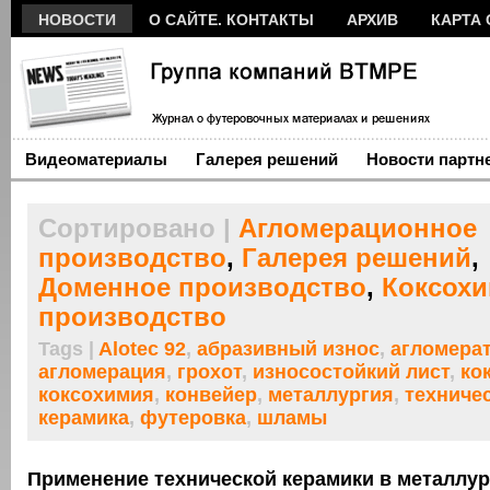
НОВОСТИ
О САЙТЕ. КОНТАКТЫ
АРХИВ
КАРТА 
Видеоматериалы
Галерея решений
Новости партн
Сортировано |
Агломерационное
производство
,
Галерея решений
,
Доменное производство
,
Коксохи
производство
Tags |
Alotec 92
,
абразивный износ
,
агломера
агломерация
,
грохот
,
износостойкий лист
,
ко
коксохимия
,
конвейер
,
металлургия
,
техниче
керамика
,
футеровка
,
шламы
Применение технической керамики в металлур