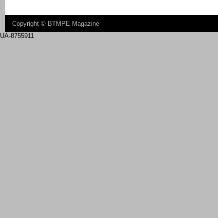
Copyright ©
BTMPE Magazine
UA-8755911