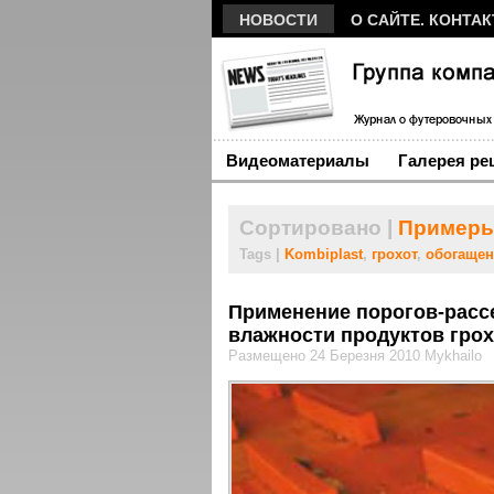
НОВОСТИ
О САЙТЕ. КОНТА
Видеоматериалы
Галерея ре
Сортировано |
Примеры
Tags |
Kombiplast
,
грохот
,
обогащен
Применение порогов-расс
влажности продуктов гро
Размещено 24 Березня 2010 Mykhailo