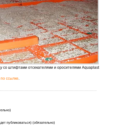
у со штифтами отсекателями и оросителями Aquaplast
 по ссылке
.
тельно)
будет публиковаться) (обязательно)