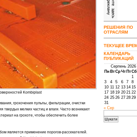
РЕШЕНИЯ ПО
ОТРАСЛЯМ
ТЕКУЩЕЕ ВРЕ
КАЛЕНДАРЬ
ПУБЛИКАЦИЙ
Серпень 2026
Пн
Вт
Ср
Чт
Пт
Сб
1
3
4
5
6
7
8
10
11
12
13
14
15
17
18
19
20
21
22
оверхностей Kombiplast
24
25
26
27
28
29
31
ания, грохочения пульпы, фильтрации, очистки
« Сер
я твердых мелких частиц и влаги. Часто возникают
Пошук:
атериал на грохоте, чтобы обеспечить более
бом является применение порогов-рассекателей.