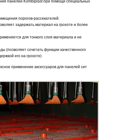
ения панелей Kombiplast при помощи специальных
азмещения порогов-рассекателей:
озволяет задержать материал на грохоте и более
рименяется для тонкого слоя материала и не
ды (позволяет сочетать функции качественного
ержкой его на грохоте)
ксное применение аксессуаров для панелей сит