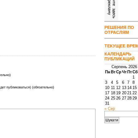
РЕШЕНИЯ ПО
ОТРАСЛЯМ
ТЕКУЩЕЕ ВРЕ
КАЛЕНДАРЬ
ПУБЛИКАЦИЙ
Серпень 2026
Пн
Вт
Ср
Чт
Пт
Сб
тельно)
1
3
4
5
6
7
8
будет публиковаться) (обязательно)
10
11
12
13
14
15
17
18
19
20
21
22
24
25
26
27
28
29
31
« Сер
Пошук: